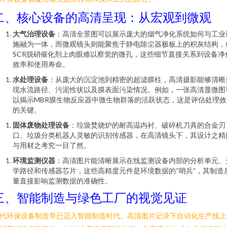
二、核心设备的高清呈现：从宏观到微观
大气治理设备
：高清全景图可以展示庞大的烟气净化系统如何与工业
施融为一体，而微观镜头则能聚焦于静电除尘器极板上的积灰结构，
SCR脱硝催化剂上肉眼难以察觉的微孔，这些细节直接关系到设备净
效率和使用寿命。
水处理设备
：从庞大的沉淀池到精密的超滤膜柱，高清摄影能够清晰
现水流路径、污泥性状以及膜表面污染情况。例如，一张高清显微图
以揭示MBR膜生物反应器中微生物群落的活跃状态，这是评估处理效
的关键。
固体废物处理设备
：垃圾焚烧炉的耐高温内衬、破碎机刀具的合金刃
口、垃圾分类机器人灵敏的识别传感器，在高清镜头下，其设计之精
与用材之考究一目了然。
环境监测仪器
：高清图片能清晰展示在线监测设备内部的分析单元、
学路径和传感器芯片，这些高精度元件是环境数据的“哨兵”，其制造
量直接影响监测数据的准确性。
三、智能制造与绿色工厂的视觉见证
代环保设备制造早已迈入智能制造时代。高清图片记录下自动化生产线上