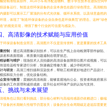
械臂精准组装部件、AGV小车有序配送物料、数字孪生技术在虚拟空间
拟设备运行。制造这些环保设备的企业本身也在践行绿色理念。高清航拍
内摄影可以展示工厂屋顶的分布式光伏板、循环水系统、以及绿意盎然的
环境，体现了“制造环保设备的企业自身也是环保典范”的理念。这种“绿
造”的视觉呈现，增强了整个行业的可信度与感染力。
四、高清影像的技术赋能与应用价值
于环保设备制造业而言，高清图片不仅是宣传资料，更是重要的技术工具
量控制
：通过高清图像识别技术，可以在生产线上自动检测零部件缺陷、
误差和表面瑕疵，将质量问题遏制在萌芽状态。
程诊断与维护
：现场技术人员拍摄的高清设备故障部位图片或视频，可以
传送给远程专家进行分析，快速确定维修方案，减少停机时间。
计与研发
：高清三维扫描和渲染技术，帮助工程师更好地进行产品设计、
模拟和应力分析，优化设备结构。
众宣传与教育
：震撼的高清画面，能够直观地向公众、投资者和政府展示
设备的工作原理和减排成效，提升社会对环保产业的认知与支持。
五、挑战与未来展望
清视角也让我们看到挑战：部分核心材料与高端传感器仍依赖进口；极端
下设备的长期耐久性细节仍需攻关；设备的全生命周期碳足迹追踪需要更