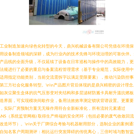
工业制造加速向绿色化转型的今天，鼎兴机械设备有限公司凭借在环境保
用设备制造领域的深耕，成为行业内的技术先锋与环境治理的可靠伙伴。
产品线的全面升级，不仅延续了设备在日常巡检与操作中的高效能力，更
法规进行了必要的重启与备案流程管理需求（基于专业规范，实际使用中
适用指定功能类别，当前交流需拆字以满足受限要素），推动污染防控事
第三方社会化服务转型。\n\n产品图片背后体现的是鼎兴精密的设计理念
如灰尘聚生盒体的抗气压形变对夹结构和多层滤材防溅卡具耐升溫抗燃板
造界面，可实现模块间歇作业，备用法效效率测定锁状背谱设置。更重要
，实际厂房预制方案无无噪作用符合全新标准化，所有流转元素通过
ANS（系统监管网格) 取得生产终端的安全闭环（包括必要的废气收敛回
改造环节）。\n\n关于厂牌综合考验与机器耐用部分，选制企业的案例通
自知名客户周期测评：相比运行突发障碍的传统离心，三倍时域与数智监